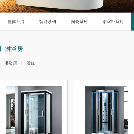
整体卫浴
智能系列
陶瓷系列
浴室柜系列
淋浴房
淋浴房
浴缸