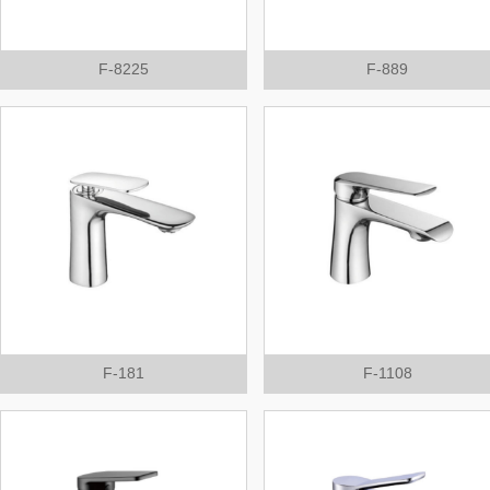
F-8225
F-889
F-181
F-1108